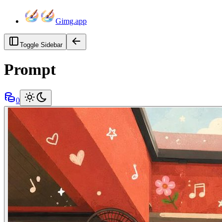
Gimg.app
Toggle Sidebar
Prompt
0